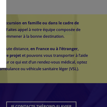
e excursion en famille ou dans le cadre de
e ?
Faites appel à notre équipe composée de
us emmener à la bonne destination.
ts toute distance,
en France ou à l’étranger,
otre projet
et pouvons vous transporter à l’aide
 Pour ce qui est d’un rendez-vous médical, optez
ambulance ou véhicule sanitaire léger (VSL).
JE CONTACTE THÉROND-FLAVIER