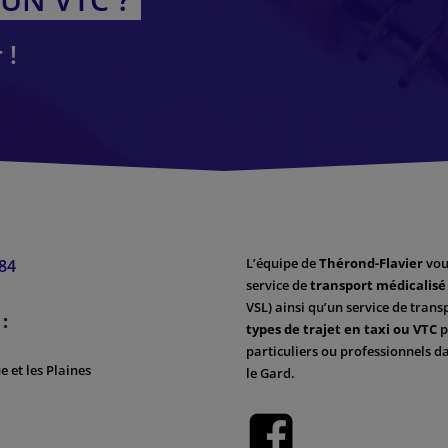
 !
L’équipe de
Thérond-Flavier
vou
 84
service de
transport médicalisé
VSL) ainsi qu’un service de tran
:
types de trajet en taxi ou VTC
p
particuliers ou professionnels da
 et les Plaines
le Gard.