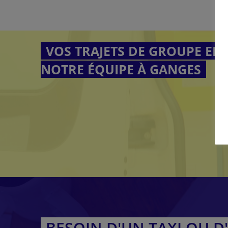
VOS TRAJETS DE GROUPE EN
NOTRE ÉQUIPE À GANGES
BESOIN D'UN TAXI OU D