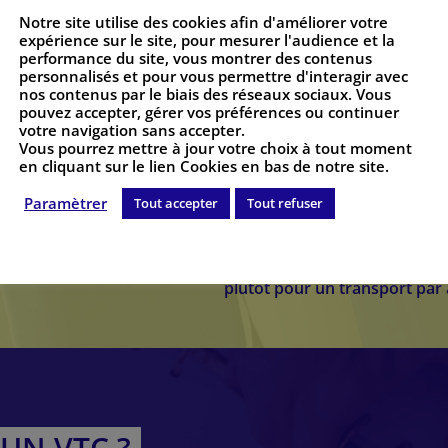
Notre site utilise des cookies afin d'améliorer votre
expérience sur le site, pour mesurer l'audience et la
performance du site, vous montrer des contenus
personnalisés et pour vous permettre d'interagir avec
 MINIBUS AVEC
nos contenus par le biais des réseaux sociaux. Vous
Vous souhaitez
organiser un
pouvez accepter, gérer vos préférences ou continuer
votre activité professionnell
votre navigation sans accepter.
Vous pourrez mettre à jour votre choix à tout moment
professionnels qui pourra vo
en cliquant sur le lien Cookies en bas de notre site.
Paramètrer
En effet, effectuant des traje
Tout accepter
Tout refuser
nous sommes à l’écoute de v
de notre minibus de 9 places.
plutôt pour un transport par 
'UN VTC ?