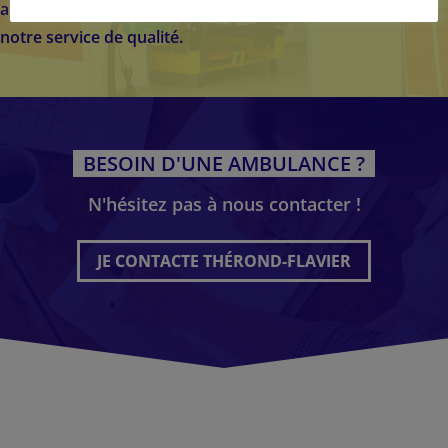
aurez confiée. Prenez contact avec nous pour profiter de
notre service de qualité.
BESOIN D'UNE AMBULANCE ?
N'hésitez pas à nous contacter !
JE CONTACTE THÉROND-FLAVIER