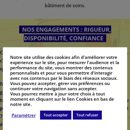
bâtiment de soins.
NOS ENGAGEMENTS : RIGUEUR,
DISPONIBILITÉ, CONFIANCE
Choisir notre société pour votre transport en ambulances,
Notre site utilise des cookies afin d'améliorer votre
c’est s’assurer les services d’une équipe professionnelle
expérience sur le site, pour mesurer l'audience et la
performance du site, vous montrer des contenus
qualifiée.
personnalisés et pour vous permettre d'interagir
avec nos contenus par le biais des réseaux sociaux.
Vous pouvez accepter, gérer vos préférences ou
Nos véhicules sont certifiés conformes et prévus pour ce
continuer votre navigation sans accepter.
genre de mission. Ainsi, vous serez pris en charge pour
Vous pourrez mettre à jour votre choix à tout
moment en cliquant sur le lien Cookies en bas de
tous vos trajets médicaux, que ce soit dans l’urgence ou
notre site.
pour un rendez-vous prévu
. Notre permanence 24h/24 et
Paramètrer
Tout accepter
Tout refuser
7j/7 vous assure une disponibilité de la part de notre
équipe afin de mener à bien la mission que vous nous